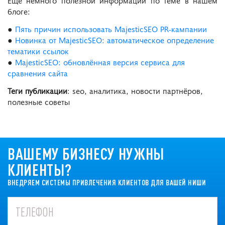
Ещё немного полезной информации по теме в нашем
блоге:
●
Пять причин использовать MajesticSEO PR-кампании
●
Новинка от MajesticSEO: автоматическое определение
тематики ссылок
●
MajesticSEO: обновлённая версия сервиса для
сравнения сайта
Теги публикации
: seo, аналитика, новости партнёров,
полезные советы
ВАШЕМУ БИЗНЕСУ НУЖНЫ
КЛИЕНТЫ?
ВНЕДРЯЕМ СИСТЕМЫ ПРИВЛЕЧЕНИЯ КЛИЕНТОВ ДЛЯ ВАШЕЙ НИШИ