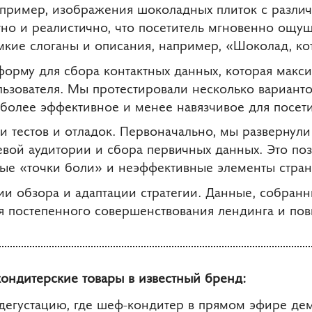
апример, изображения шоколадных плиток с разли
тно и реалистично, что посетитель мгновенно ощу
ёмкие слоганы и описания, например, «Шоколад, к
форму для сбора контактных данных, которая макс
ьзователя. Мы протестировали несколько вариант
более эффективное и менее навязчивое для посет
ии тестов и отладок. Первоначально, мы разверну
евой аудитории и сбора первичных данных. Это по
ые «точки боли» и неэффективные элементы стра
ии обзора и адаптации стратегии. Данные, собран
ля постепенного совершенствования лендинга и п
 кондитерские товары в известный бренд:
дегустацию, где шеф-кондитер в прямом эфире де