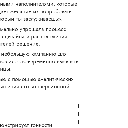
чными наполнителями, которые
щает желание их попробовать.
оторый ты заслуживаешь».
имально упрощала процесс
ов дизайна и расположения
ителей решение.
ли небольшую кампанию для
зволило своевременно выявлять
ницы.
ные с помощью аналитических
овышения его конверсионной
монстрирует тонкости