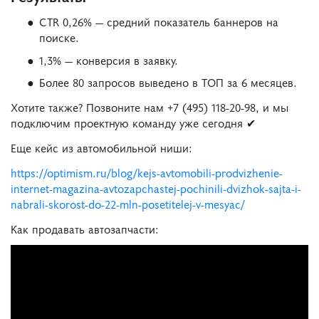
CTR 0,26% — средний показатель баннеров на
поиске.
1,3% — конверсия в заявку.
Более 80 запросов выведено в ТОП за 6 месяцев.
Хотите также? Позвоните нам +7 (495) 118-20-98, и мы
подключим проектную команду уже сегодня ✔
Еще кейс из автомобильной ниши:
https://optimism.ru/blog/kejs-avtomobili-prodvizhenie-
internet-magazina-avtozapchastej-pochinili-dvizhok-sajta-i-
nabrali-skorost-do-22-mln-posetitelej-v-mesyac/
Как продавать автозапчасти: