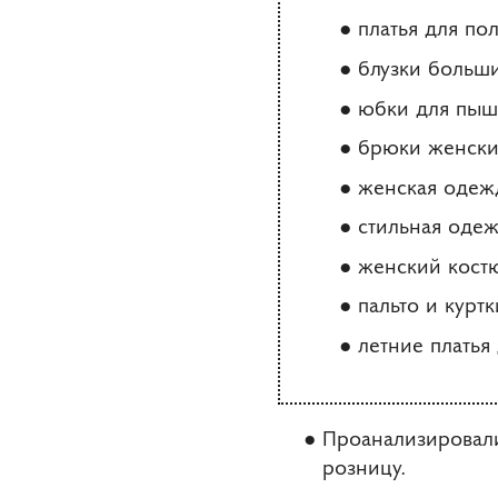
платья для по
блузки больши
юбки для пыш
брюки женские
женская одежд
стильная оде
женский кост
пальто и курт
летние плать
Проанализировали
розницу.