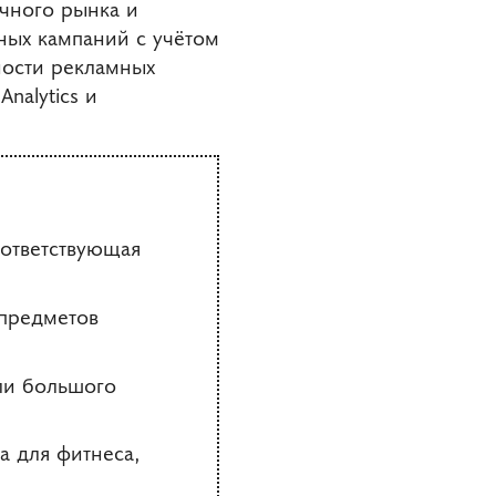
чного рынка и
ных кампаний с учётом
ности рекламных
nalytics и
оответствующая
 предметов
ли большого
а для фитнеса,