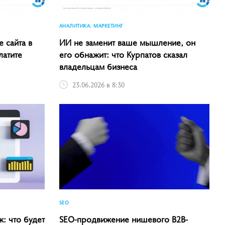
АНАЛИТИКА, МАРКЕТИНГ
 сайта в
ИИ не заменит ваше мышление, он
латите
его обнажит: что Курпатов сказал
владельцам бизнеса
23.06.2026 в 8:30
SEO
ж: что будет
SEO-продвижение нишевого B2B-