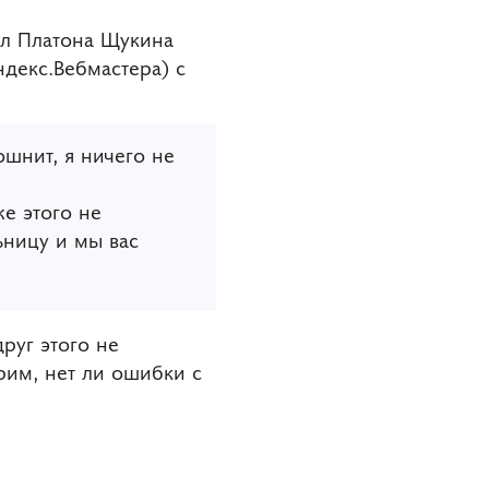
нил Платона Щукина
декс.Вебмастера) с
ошнит, я ничего не
е этого не
ьницу и мы вас
руг этого не
рим, нет ли ошибки с