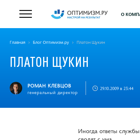
О КОМП
Главная
Блог Оптимизм.ру
Платон Щукин
ПЛАТОН ЩУКИН
РОМАН КЛЕВЦОВ
29.10.2009 в 23:44
генеральный директор
Иногда ответы службы
сводят с ума.