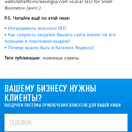
websitetrafficincreaserguy.com «Local SEO for Small
Business» (англ.)
P.S. Читайте ещё по этой теме:
•
Ингредиенты вкусного SEO
•
Как скорость загрузки Вашего сайта влияет на его
позицию в поисковой выдаче?
•
Почему важно быть в Каталоге Яндекса?
Теги публикации
: полезные советы
ВАШЕМУ БИЗНЕСУ НУЖНЫ
КЛИЕНТЫ?
ВНЕДРЯЕМ СИСТЕМЫ ПРИВЛЕЧЕНИЯ КЛИЕНТОВ ДЛЯ ВАШЕЙ НИШИ