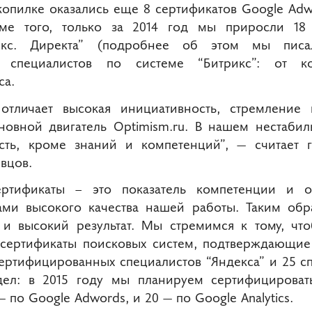
копилке оказались еще 8 сертификатов Google Adw
Кроме того, только за 2014 год мы приросли 1
декс. Директа” (подробнее об этом мы пи
 специалистов по системе “Битрикс”: от к
са.
отличает высокая инициативность, стремление
сновной двигатель Optimism.ru. В нашем нестаби
сть, кроме знаний и компетенций”, ― считает 
вцов.
ртификаты – это показатель компетенции и о
ами высокого качества нашей работы. Таким обр
 и высокий результат. Мы стремимся к тому, чт
 сертификаты поисковых систем, подтверждающие 
сертифицированных специалистов “Яндекса” и 25 сп
дел: в 2015 году мы планируем сертифицирова
― по Google Adwords, и 20 ― по Google Analytics.