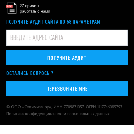
27 причин
работать с нами
ПОЛУЧИТЕ АУДИТ САЙТА ПО 58 ПАРАМЕТРАМ
ПОЛУЧИТЬ АУДИТ
ОСТАЛИСЬ ВОПРОСЫ?
ПЕРЕЗВОНИТЕ МНЕ
© ООО «
Оптимизм.ру
», ИНН 7709871057, ОГРН 1117746085797
Политика конфиденциальности персональных данных
Москва
,
Покровский бульвар, 4/17, строение 3
Продвигаем бренды с 2000 года