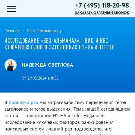
+7 (495) 118-20-98
ЗАКАЗАТЬ ОБРАТНЫЙ ЗВОНОК
Главная
Блог Оптимизм.ру
ИССЛЕДОВАНИЕ «SEO-АЛЬМАНАХ» | ВИД И ВЕС
КЛЮЧЕВЫХ СЛОВ В ЗАГОЛОВКАХ H1–H6 И TITTLE
НАДЕЖДА СВЕТЛОВА
29.05.2024 в 8:58
В
прошлый раз
мы затрагивали тему пересечения тегов
заголовков и тегов выделения. Тема нашей сегодняшней
статьи — содержание H1–H6 и Title. Недавнее
исследование ключевых факторов ранжирования
поисковых систем лишний раз подтвердило, что
правильный заголовок способен привлечь больше