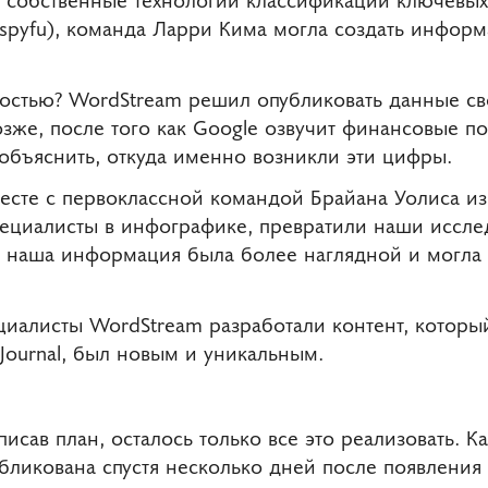
 spyfu), команда Ларри Кима могла создать инфор
ьностью? WordStream решил опубликовать данные с
же, после того как Google озвучит финансовые пок
объяснить, откуда именно возникли эти цифры.
есте с первоклассной командой Брайана Уолиса из
пециалисты в инфографике, превратили наши иссле
ь наша информация была более наглядной и могла л
циалисты WordStream разработали контент, которы
 Journal, был новым и уникальным.
исав план, осталось только все это реализовать. 
убликована спустя несколько дней после появления 