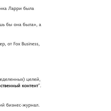
анка Ларри была
ишь бы она была», а
, от Fox Business,
ределенных) целей,
ественный контент
”.
ший бизнес-журнал.