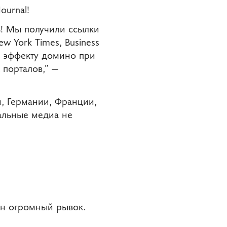
ournal!
ль! Мы получили ссылки
w York Times, Business
ибо эффекту домино при
 порталов,” —
, Германии, Франции,
иальные медиа не
ен огромный рывок.