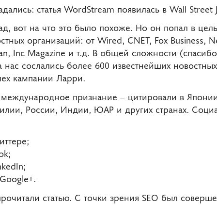
дались: статья WordStream появилась в Wall Street J
ад, вот на что это было похоже. Но он попал в це
тных организаций: от Wired, CNET, Fox Business, Ne
ardian, Inc Magazine и т.д. В общей сложности (спас
 нас сослались более 600 известнейших новостных
ех кампании Ларри.
а международное признание – цитировали в Японии
зилии, России, Индии, ЮАР и других странах. Соц
иттере;
ok;
kedIn;
 Google+.
прочитали статью. С точки зрения SEO был соверш