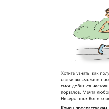
Хотите узнать, как пол
статье вы сможете пр
смог добиться настоящ
порталов. Мечта любог
Невероятно? Вот его и
Конец предрассудкам