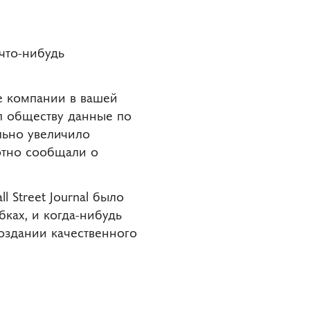
что-нибудь
е компании в вашей
л обществу данные по
льно увеличило
хотно сообщали о
 Street Journal было
ках, и когда-нибудь
создании качественного