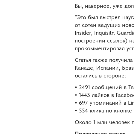
Вы, наверное, уже дога
“Это был выстрел науг
от сотен ведущих новос
Insider, Inquisitr, Gu
построении ссылок) на
прокомментировал усп
Статья также получил
Канаде, Испании, Бра
остались в стороне:
• 2491 сообщений в Тв
• 1443 лайков в Facebo
• 697 упоминаний в Lin
• 554 клика по кнопке
Около 1 млн человек 
Подведение итогов