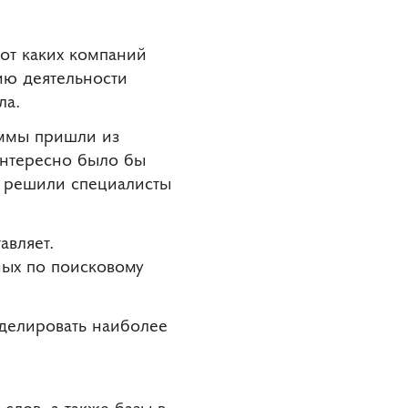
от каких компаний
ию деятельности
ла.
суммы пришли из
Интересно было бы
и, решили специалисты
авляет.
ных по поисковому
оделировать наиболее
слов, а также базы в