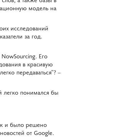
мационную модель на
воих исследований
азатели за год.
 NowSourcing. Его
дования в красивую
егко передаваться”? –
й легко понимался бы
Как и было решено
новостей от Google.