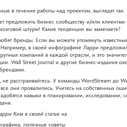
ые в течение работы над проектом, выглядят так:
т предложить бизнес сообществу и/или клиентам 
мозговой штурм! Какие тенденции вы замечаете?
бят бренды. Если вы можете упомянуть известны
ех. Например, в своей инфографике Ларри предложи
крупных компаний в каждой отрасли, и это значите
ии. Wall Street Journal и другие бизнес-издания о
 брендами.
, не расстраивайтесь. У команды WordStream до Wall
все они провалились. Учитесь на собственных ошиб
надобятся навыки в планировании, исследовании, 
дачи.
арри Ким в своей статье на
ографика, полезные советы