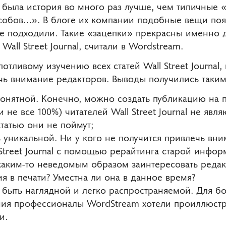
ыла история во много раз лучше, чем типичные «к
собов…». В блоге их компании подобные вещи поя
не подходили. Такие «зацепки» прекрасны именно д
all Street Journal, считали в Wordstream.
тливому изучению всех статей Wall Street Journal,
чь внимание редакторов. Выводы получились таким
 понятной. Конечно, можно создать публикацию на
и не все 100%) читателей Wall Street Journal не яв
статью они не поймут;
 уникальной. Ни у кого не получится привлечь вн
Street Journal с помощью рерайтинга старой инфор
каким-то неведомым образом заинтересовать редак
 в печати? Уместна ли она в данное время?
быть наглядной и легко распространяемой. Для б
ния профессионалы WordStream хотели проиллюстр
и.