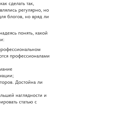
ак сделать так,
влялись регулярно, но
ля блогов, но вряд ли
 надеясь понять, какой
и:
 профессиональном
ляются профессионалами
имание
мации;
торов. Достойна ли
ольшей наглядности и
ировать статью с