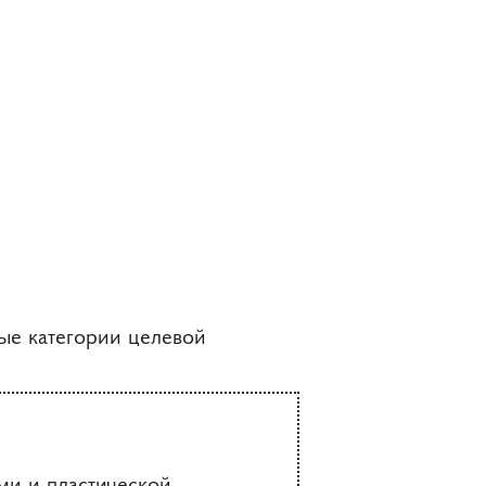
ые категории целевой
и и пластической