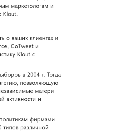
рым маркетологам и
 Klout.
ь о ваших клиентах и
ce, CoTweet и
стику Klout с
боров в 2004 г. Тогда
агегию, позволяющую
независимые матери
ой активности и
х политикам фирмами
00 типов различной