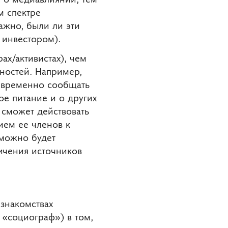
м спектре
ажно, были ли эти
 инвестором).
ах/активистах), чем
ностей. Например,
оевременно сообщать
е питание и о других
 сможет действовать
ием ее членов к
 можно будет
личения источников
 знакомствах
 «социограф») в том,