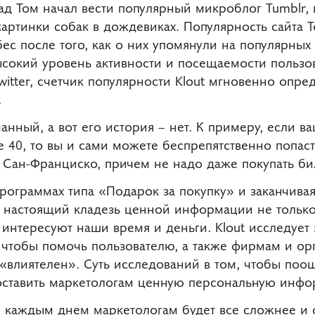
ад Том начал вести популярный микроблог Tumblr,
ртинки собак в дождевиках. Популярность сайта То
бес после того, как о них упомянули на популярных
высокий уровень активности и посещаемости пользо
Twitter, счетчик популярности Klout мгновенно опре
.
нный, а вот его история – нет. К примеру, если в
е 40, то вы и сами можете беспрепятственно попас
 Сан-Франциско, причем не надо даже покупать би
программах типа «Подарок за покупку» и заканчива
 настоящий кладезь ценной информации не только
 интересуют наши время и деньги. Klout исследует
 чтобы помочь пользователю, а также фирмам и ор
 «влиятелен». Суть исследований в том, чтобы поо
оставить маркетологам ценную персональную инф
 С каждым днем маркетологам будет все сложнее и