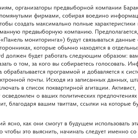
иям, организаторы предвыборной компании Бара
упомянутыми фирмами, собирая воедино информац
чтобы создать максимально полные характеристики
уманную предвыборную компанию. Предполагается, 
«Панель мониторинга») будут связываться данные 
торонниках, которые обычно находятся в отдельных
rd должен будет работать следующим образом: вам
азать о том, за кого вы собираетесь голосовать. И
а обрабатывается программой и добавляется к сис
ектронной почты. Исходя из записанных данных, ш
включать в список поквартирной агитации. Активист,
т осведомлен о ваших политических предпочтениях 
, благодаря вашим твиттам, ссылки на которые бу
ий ясно, как они смогут в будущем использовать эт
но чтобы это выяснить, начинать следует именно с