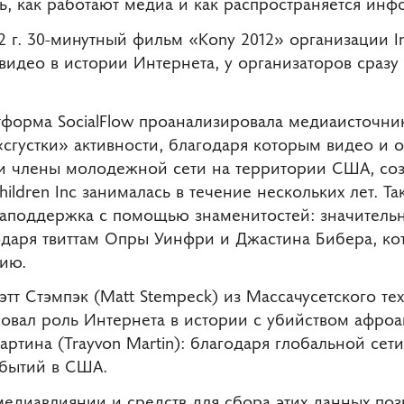
ь, как работают медиа и как распространяется инф
2 г. 30-минутный фильм «Kony 2012» организации Invi
идео в истории Интернета, у организаторов сразу
форма SocialFlow проанализировала медиаисточник
«сгустки» активности, благодаря которым видео и 
ли члены молодежной сети на территории США, со
Children Inc занималась в течение нескольких лет. Т
аподдержка с помощью знаменитостей: значительна
годаря твиттам Опры Уинфри и Джастина Бибера, ко
ию.
т Стэмпэк (Matt Stempeck) из Массачусетского те
ровал роль Интернета в истории с убийством афро
ртина (Trayvon Martin): благодаря глобальной сети
обытий в США.
медиавлиянии и средств для сбора этих данных поз