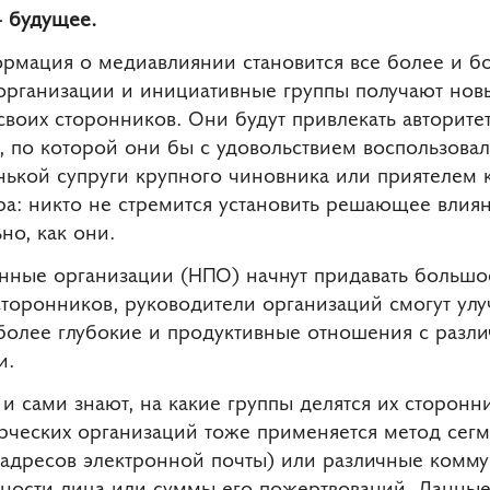
– будущее.
ормация о медиавлиянии становится все более и б
организации и инициативные группы получают новы
своих сторонников. Они будут привлекать авторите
, по которой они бы с удовольствием воспользова
нькой супруги крупного чиновника или приятелем 
ра: никто не стремится установить решающее влия
но, как они.
енные организации (НПО) начнут придавать большо
торонников, руководители организаций смогут ул
 более глубокие и продуктивные отношения с разл
и.
и сами знают, на какие группы делятся их сторонн
ческих организаций тоже применяется метод сег
(адресов электронной почты) или различные комму
ивности лица или суммы его пожертвований. Данны