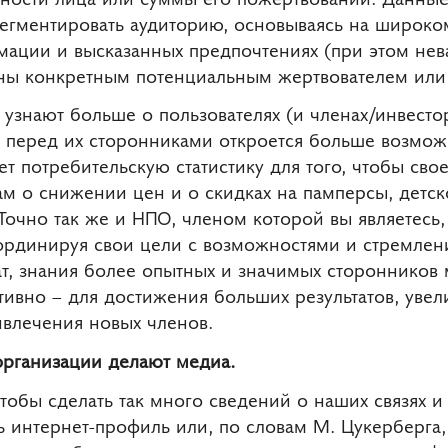
сегментировать аудиторию, основываясь на широко
ации и высказанных предпочтениях (при этом нев
ны конкретным потенциальным жертвователем или
 узнают больше о пользователях (и членах/инвестор
 и перед их сторонниками откроется больше возмож
ет потребительскую статистику для того, чтобы св
о снижении цен и о скидках на памперсы, детско
Точно так же и НПО, членом которой вы являетесь,
ординируя свои цели с возможностями и стремлен
тат, знания более опытных и значимых сторонников
тивно – для достижения больших результатов, уве
влечения новых членов.
организации делают медиа.
тобы сделать так много сведений о наших связях и
ть интернет-профиль или, по словам М. Цукерберга,