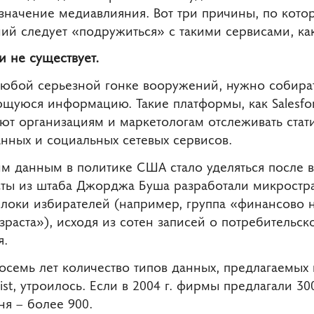
значение медиавлияния. Вот три причины, по кото
й следует «подружиться» с такими сервисами, как
 не существует.
 любой серьезной гонке вооружений, нужно собират
щуюся информацию. Такие платформы, как Salesfor
яют организациям и маркетологам отслеживать стати
нных и социальных сетевых сервисов.
м данным в политике США стало уделяться после вы
сты из штаба Джорджа Буша разработали микростр
блоки избирателей (например, группа «финансово 
раста»), исходя из сотен записей о потребительск
я.
 восемь лет количество типов данных, предлагаемы
alist, утроилось. Если в 2004 г. фирмы предлагали 3
я – более 900.