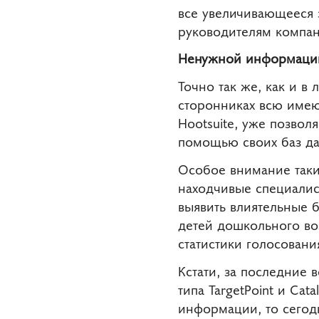
все увеличивающееся 
руководителям компани
Ненужной информации
Точно так же, как и в
сторонниках всю имею
Hootsuite, уже позвол
помощью своих баз да
Особое внимание таки
находчивые специали
выявить влиятельные 
детей дошкольного воз
статистики голосовани
Кстати, за последние
типа TargetPoint и Cat
информации, то сегодн