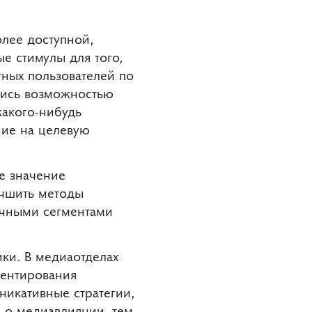
олее доступной,
е стимулы для того,
тных пользователей по
лись возможностью
какого-нибудь
ние на целевую
е значение
учшить методы
ичными сегментами
ики. В медиаотделах
ментирования
никативные стратегии,
е о медиавлиянии, тем