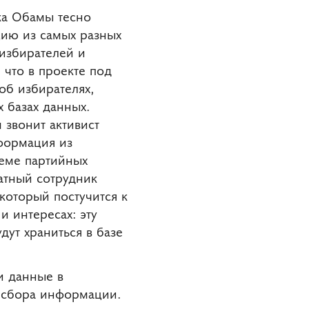
ка Обамы тесно
ию из самых разных
 избирателей и
что в проекте под
об избирателях,
 базах данных.
 звонит активист
нформация из
теме партийных
татный сотрудник
 который постучится к
и интересах: эту
дут храниться в базе
и данные в
о сбора информации.