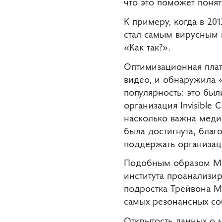
что это поможет понят
К примеру, когда в 201
стал самым вирусным в
«Как так?».
Оптимизационная плат
видео, и обнаружила 
популярность: это бы
организация Invisible 
насколько важна меди
была достигнута, бла
поддержать организац
Подобным образом Мэт
института проанализи
подростка Трейвона Ма
самых резонансных с
Открытость данных о 