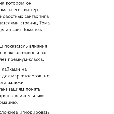
 на котором он
ма и его твиттер-
 новостных сайтах типа
вателями страниц Тома
делил сайт Тома как
аш показатель влияния
ть в эксклюзивный зал
лет премиум-класса.
я лайками на
 для маркетологов, но
 эти залежи
ганизациям понять,
щрять «влиятельных»
ормацию.
 сложнее игнорировать