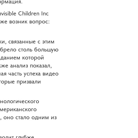
ормация.
sible Children Inc
 же возник вопрос:
и, связанные с этим
обрело столь большую
зданием которой
акже анализ показал,
я часть успеха видео
торые призвали
хнологического
американского
, оно стало одним из
волит глубже