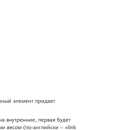
енный элемент придает
на внутренние, первая будет
ым весом
(по-английски – «link