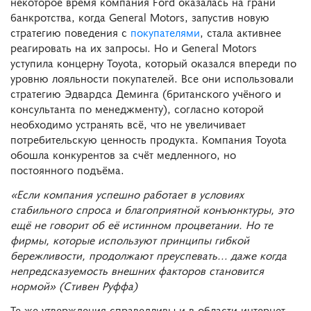
некоторое время компания Ford оказалась на грани
банкротства, когда General Motors, запустив новую
стратегию поведения с
покупателями
, стала активнее
реагировать на их запросы. Но и General Motors
уступила концерну Toyota, который оказался впереди по
уровню лояльности покупателей. Все они использовали
стратегию Эдвардса Деминга (британского учёного и
консультанта по менеджменту), согласно которой
необходимо устранять всё, что не увеличивает
потребительскую ценность продукта. Компания Toyota
обошла конкурентов за счёт медленного, но
постоянного подъёма.
«Если компания успешно работает в условиях
стабильного спроса и благоприятной конъюнктуры, это
ещё не говорит об её истинном процветании. Но те
фирмы, которые используют принципы гибкой
бережливости, продолжают преуспевать… даже когда
непредсказуемость внешних факторов становится
нормой» (Стивен Руффа)
Те же утверждения справедливы и в области интернет-