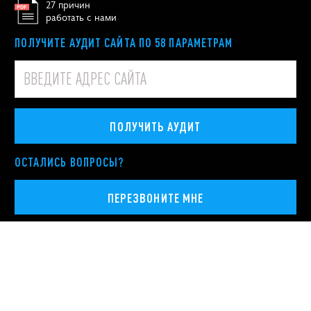
27 причин
работать с нами
ПОЛУЧИТЕ АУДИТ САЙТА ПО 58 ПАРАМЕТРАМ
ПОЛУЧИТЬ АУДИТ
ОСТАЛИСЬ ВОПРОСЫ?
ПЕРЕЗВОНИТЕ МНЕ
© ООО «
Оптимизм.ру
», ИНН 7709871057, ОГРН 1117746085797
Политика конфиденциальности персональных данных
Москва
,
Покровский бульвар, 4/17, строение 3
Продвигаем бренды с 2000 года